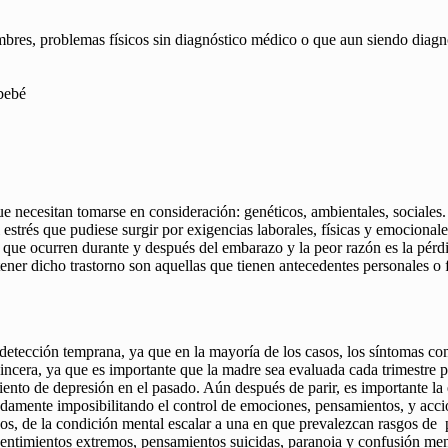
ambres, problemas físicos sin diagnóstico médico o que aun siendo diagn
 bebé
 necesitan tomarse en consideración: genéticos, ambientales, sociales.
el estrés que pudiese surgir por exigencias laborales, físicas y emoci
que ocurren durante y después del embarazo y la peor razón es la pérdi
ner dicho trastorno son aquellas que tienen antecedentes personales o fa
la detección temprana, ya que en la mayoría de los casos, los síntomas
ncera, ya que es importante que la madre sea evaluada cada trimestre pa
iento de depresión en el pasado. Aún después de parir, es importante la
radamente imposibilitando el control de emociones, pensamientos, y acc
ijos, de la condición mental escalar a una en que prevalezcan rasgos de 
 sentimientos extremos, pensamientos suicidas, paranoia y confusión men