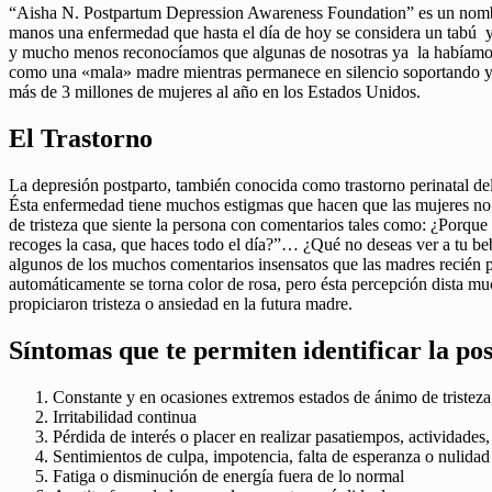
“Aisha N. Postpartum Depression Awareness Foundation” es un nombre
manos una enfermedad que hasta el día de hoy se considera un tabú y 
y mucho menos reconocíamos que algunas de nosotras ya la habíamos
como una «mala» madre mientras permanece en silencio soportando y e
más de 3 millones de mujeres al año en los Estados Unidos.
El Trastorno
La depresión postparto, también conocida como trastorno perinatal del
Ésta enfermedad tiene muchos estigmas que hacen que las mujeres no q
de tristeza que siente la persona con comentarios tales como: ¿Porq
recoges la casa, que haces todo el día?”… ¿Qué no deseas ver a tu b
algunos de los muchos comentarios insensatos que las madres recién pa
automáticamente se torna color de rosa, pero ésta percepción dista mu
propiciaron tristeza o ansiedad en la futura madre.
Síntomas que te permiten identificar la pos
Constante y en ocasiones extremos estados de ánimo de tristeza
Irritabilidad continua
Pérdida de interés o placer en realizar pasatiempos, actividades
Sentimientos de culpa, impotencia, falta de esperanza o nulidad
Fatiga o disminución de energía fuera de lo normal