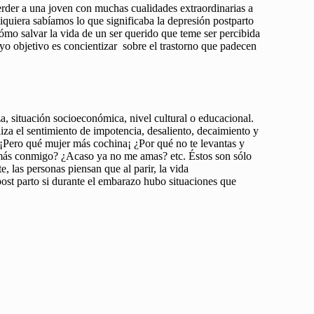
der a una joven con muchas cualidades extraordinarias a
quiera sabíamos lo que significaba la depresión postparto
 salvar la vida de un ser querido que teme ser percibida
o objetivo es concientizar sobre el trastorno que padecen
a, situación socioeconómica, nivel cultural o educacional.
za el sentimiento de impotencia, desaliento, decaimiento y
¡Pero qué mujer más cochina¡ ¿Por qué no te levantas y
 más conmigo? ¿Acaso ya no me amas? etc. Éstos son sólo
 las personas piensan que al parir, la vida
post parto si durante el embarazo hubo situaciones que