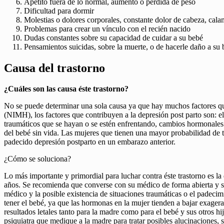
Apetito fuera de lo normal, aumento o pérdida de peso
Dificultad para dormir
Molestias o dolores corporales, constante dolor de cabeza, cal
Problemas para crear un vínculo con el recién nacido
Dudas constantes sobre su capacidad de cuidar a su bebé
Pensamientos suicidas, sobre la muerte, o de hacerle daño a su
Causa del trastorno
¿Cuáles son las causa éste trastorno?
No se puede determinar una sola causa ya que hay muchos factores que
(NIMH), los factores que contribuyen a la depresión post parto son: 
traumáticos que se hayan o se estén enfrentando, cambios hormonales 
del bebé sin vida. Las mujeres que tienen una mayor probabilidad de te
padecido depresión postparto en un embarazo anterior.
¿Cómo se soluciona?
Lo más importante y primordial para luchar contra éste trastorno es 
años. Se recomienda que converse con su médico de forma abierta y si
médico y la posible existencia de situaciones traumáticas o el padecim
tener el bebé, ya que las hormonas en la mujer tienden a bajar exage
resultados letales tanto para la madre como para el bebé y sus otros h
psiquiatra que medique a la madre para tratar posibles alucinaciones,