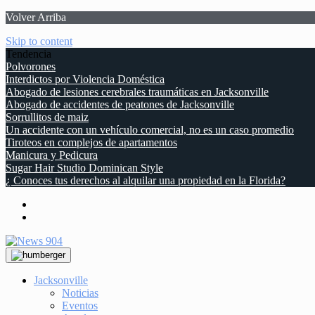
Volver Arriba
Skip to content
Tendencia
Polvorones
Interdictos por Violencia Doméstica
Abogado de lesiones cerebrales traumáticas en Jacksonville
Abogado de accidentes de peatones de Jacksonville
Sorrullitos de maiz
Un accidente con un vehículo comercial, no es un caso promedio
Tiroteos en complejos de apartamentos
Manicura y Pedicura
Sugar Hair Studio Dominican Style
¿ Conoces tus derechos al alquilar una propiedad en la Florida?
Jacksonville
Noticias
Eventos