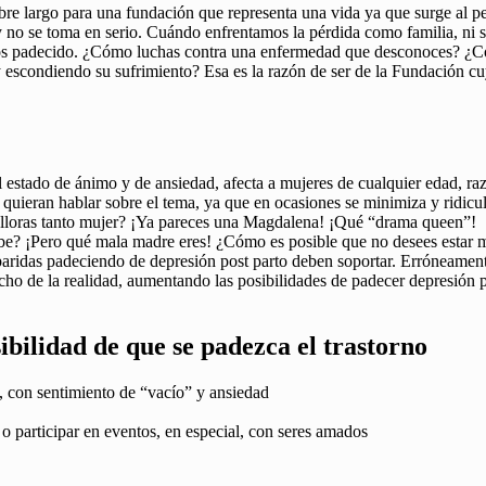
 largo para una fundación que representa una vida ya que surge al per
no se toma en serio. Cuándo enfrentamos la pérdida como familia, ni si
 padecido. ¿Cómo luchas contra una enfermedad que desconoces? ¿Cómo
scondiendo su sufrimiento? Esa es la razón de ser de la Fundación cuy
 estado de ánimo y de ansiedad, afecta a mujeres de cualquier edad, raz
uieran hablar sobre el tema, ya que en ocasiones se minimiza y ridiculi
ue lloras tanto mujer? ¡Ya pareces una Magdalena! ¡Qué “drama queen”! 
ebe? ¡Pero qué mala madre eres! ¿Cómo es posible que no desees estar
ridas padeciendo de depresión post parto deben soportar. Erróneamente,
cho de la realidad, aumentando las posibilidades de padecer depresión 
ibilidad de que se padezca el trastorno
, con sentimiento de “vacío” y ansiedad
, o participar en eventos, en especial, con seres amados