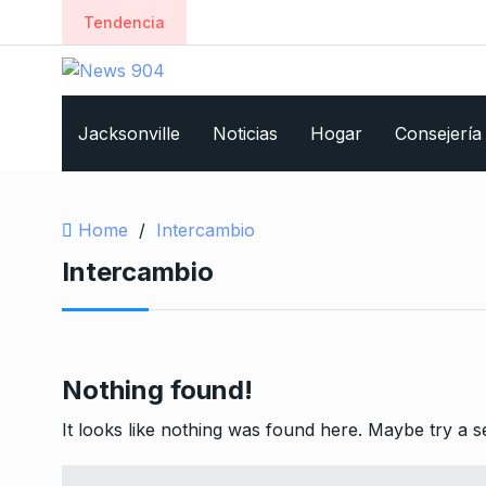
S
Tendencia
k
i
p
t
Jacksonville
Noticias
Hogar
Consejería
o
c
o
n
Home
/
Intercambio
t
Intercambio
e
n
t
Nothing found!
It looks like nothing was found here. Maybe try a 