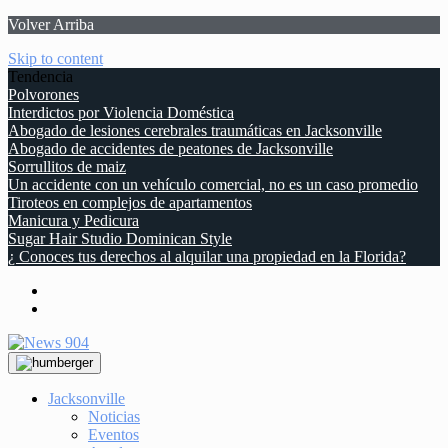
Volver Arriba
Skip to content
Tendencia
Polvorones
Interdictos por Violencia Doméstica
Abogado de lesiones cerebrales traumáticas en Jacksonville
Abogado de accidentes de peatones de Jacksonville
Sorrullitos de maiz
Un accidente con un vehículo comercial, no es un caso promedio
Tiroteos en complejos de apartamentos
Manicura y Pedicura
Sugar Hair Studio Dominican Style
¿ Conoces tus derechos al alquilar una propiedad en la Florida?
Jacksonville
Noticias
Eventos