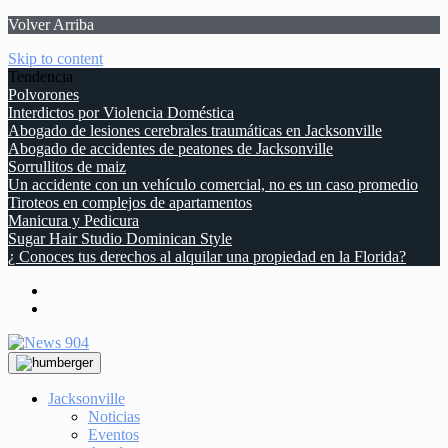
Volver Arriba
Skip to content
Tendencia
Polvorones
Interdictos por Violencia Doméstica
Abogado de lesiones cerebrales traumáticas en Jacksonville
Abogado de accidentes de peatones de Jacksonville
Sorrullitos de maiz
Un accidente con un vehículo comercial, no es un caso promedio
Tiroteos en complejos de apartamentos
Manicura y Pedicura
Sugar Hair Studio Dominican Style
¿ Conoces tus derechos al alquilar una propiedad en la Florida?
Jacksonville
Noticias
Eventos