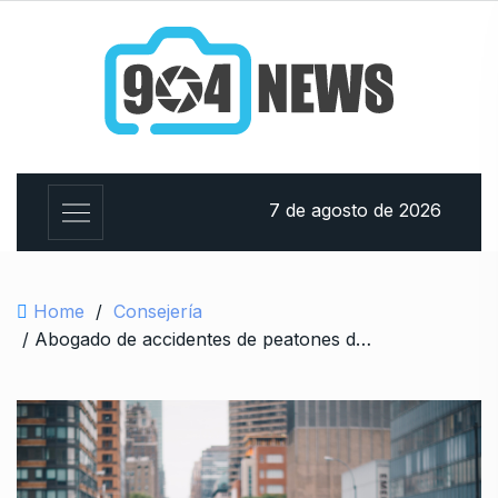
S
k
i
p
t
o
c
o
7 de agosto de 2026
n
t
e
Home
/
Consejería
n
/ Abogado de accidentes de peatones de Jacksonville
t