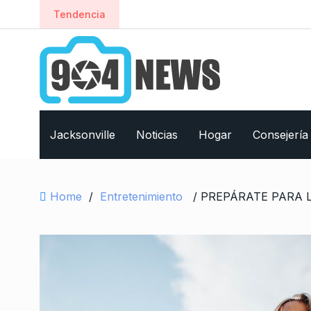
S
Tendencia
k
i
p
t
o
c
o
Jacksonville
Noticias
Hogar
Consejería
n
t
e
Home
/
Entretenimiento
n
t