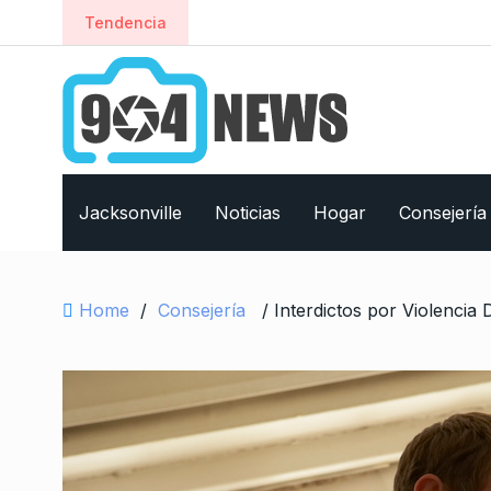
S
Tendencia
k
i
p
t
o
c
o
Jacksonville
Noticias
Hogar
Consejería
n
t
e
Home
/
Consejería
/ Interdictos por Violencia
n
t