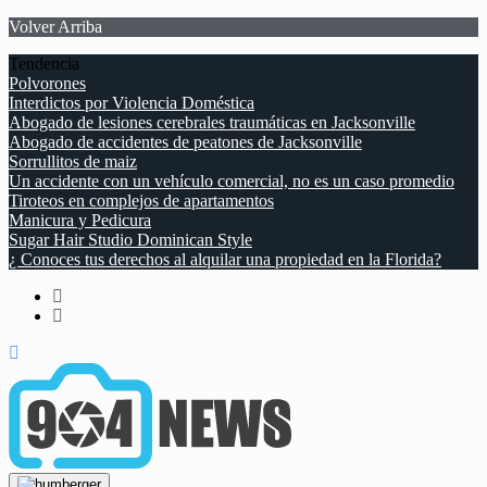
Volver Arriba
Tendencia
Polvorones
Interdictos por Violencia Doméstica
Abogado de lesiones cerebrales traumáticas en Jacksonville
Abogado de accidentes de peatones de Jacksonville
Sorrullitos de maiz
Un accidente con un vehículo comercial, no es un caso promedio
Tiroteos en complejos de apartamentos
Manicura y Pedicura
Sugar Hair Studio Dominican Style
¿ Conoces tus derechos al alquilar una propiedad en la Florida?