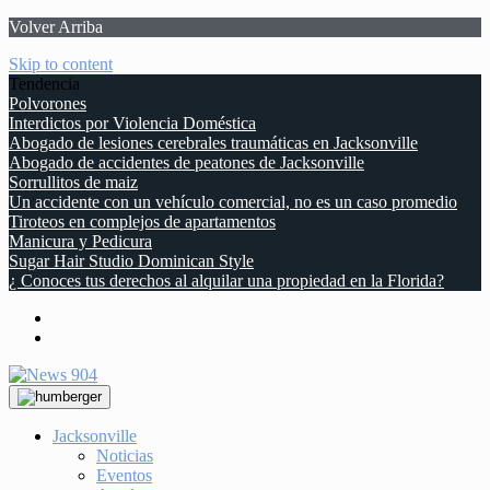
Volver Arriba
Skip to content
Tendencia
Polvorones
Interdictos por Violencia Doméstica
Abogado de lesiones cerebrales traumáticas en Jacksonville
Abogado de accidentes de peatones de Jacksonville
Sorrullitos de maiz
Un accidente con un vehículo comercial, no es un caso promedio
Tiroteos en complejos de apartamentos
Manicura y Pedicura
Sugar Hair Studio Dominican Style
¿ Conoces tus derechos al alquilar una propiedad en la Florida?
Jacksonville
Noticias
Eventos