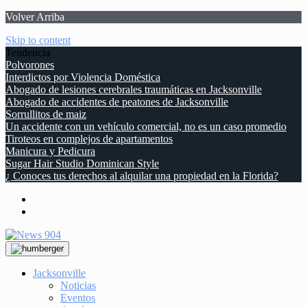
Volver Arriba
Skip to content
Tendencia
Polvorones
Interdictos por Violencia Doméstica
Abogado de lesiones cerebrales traumáticas en Jacksonville
Abogado de accidentes de peatones de Jacksonville
Sorrullitos de maiz
Un accidente con un vehículo comercial, no es un caso promedio
Tiroteos en complejos de apartamentos
Manicura y Pedicura
Sugar Hair Studio Dominican Style
¿ Conoces tus derechos al alquilar una propiedad en la Florida?
Jacksonville
Noticias
Eventos