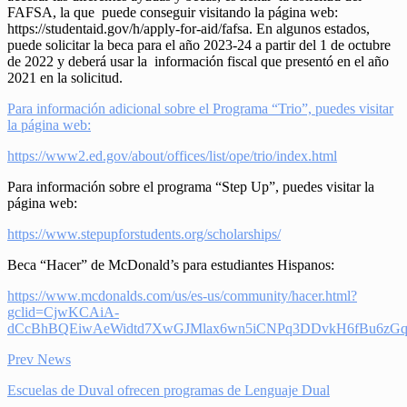
FAFSA, la que puede conseguir visitando la página web:
https://studentaid.gov/h/apply-for-aid/fafsa. En algunos estados,
puede solicitar la beca para el año 2023-24 a partir del 1 de octubre
de 2022 y deberá usar la información fiscal que presentó en el año
2021 en la solicitud.
Para información adicional sobre el Programa “Trio”, puedes visitar
la página web:
https://www2.ed.gov/about/offices/list/ope/trio/index.html
Para información sobre el programa “Step Up”, puedes visitar la
página web:
https://www.stepupforstudents.org/scholarships/
Beca “Hacer” de McDonald’s para estudiantes Hispanos:
https://www.mcdonalds.com/us/es-us/community/hacer.html?
gclid=CjwKCAiA-
dCcBhBQEiwAeWidtd7XwGJMlax6wn5iCNPq3DDvkH6fBu6zGq
Prev News
Escuelas de Duval ofrecen programas de Lenguaje Dual