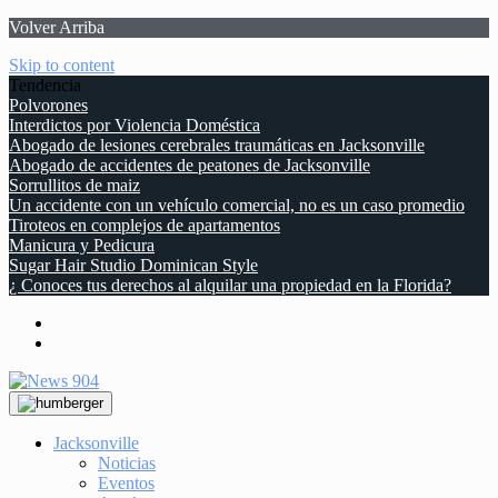
Volver Arriba
Skip to content
Tendencia
Polvorones
Interdictos por Violencia Doméstica
Abogado de lesiones cerebrales traumáticas en Jacksonville
Abogado de accidentes de peatones de Jacksonville
Sorrullitos de maiz
Un accidente con un vehículo comercial, no es un caso promedio
Tiroteos en complejos de apartamentos
Manicura y Pedicura
Sugar Hair Studio Dominican Style
¿ Conoces tus derechos al alquilar una propiedad en la Florida?
Jacksonville
Noticias
Eventos