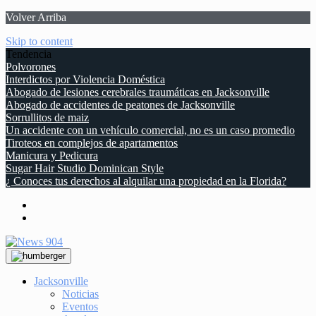
Volver Arriba
Skip to content
Tendencia
Polvorones
Interdictos por Violencia Doméstica
Abogado de lesiones cerebrales traumáticas en Jacksonville
Abogado de accidentes de peatones de Jacksonville
Sorrullitos de maiz
Un accidente con un vehículo comercial, no es un caso promedio
Tiroteos en complejos de apartamentos
Manicura y Pedicura
Sugar Hair Studio Dominican Style
¿ Conoces tus derechos al alquilar una propiedad en la Florida?
Jacksonville
Noticias
Eventos