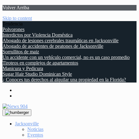
Volver Arriba
Skip to content
Tendencia
Polvorones
Interdictos por Violencia Doméstica
Abogado de lesiones cerebrales traumáticas en Jacksonville
Abogado de accidentes de peatones de Jacksonville
Sorrullitos de maiz
Un accidente con un vehículo comercial, no es un caso promedio
Tiroteos en complejos de apartamentos
Manicura y Pedicura
Sugar Hair Studio Dominican Style
¿ Conoces tus derechos al alquilar una propiedad en la Florida?
Jacksonville
Noticias
Eventos