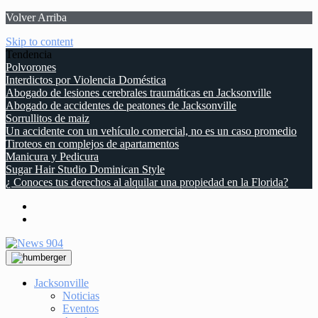
Volver Arriba
Skip to content
Tendencia
Polvorones
Interdictos por Violencia Doméstica
Abogado de lesiones cerebrales traumáticas en Jacksonville
Abogado de accidentes de peatones de Jacksonville
Sorrullitos de maiz
Un accidente con un vehículo comercial, no es un caso promedio
Tiroteos en complejos de apartamentos
Manicura y Pedicura
Sugar Hair Studio Dominican Style
¿ Conoces tus derechos al alquilar una propiedad en la Florida?
Jacksonville
Noticias
Eventos