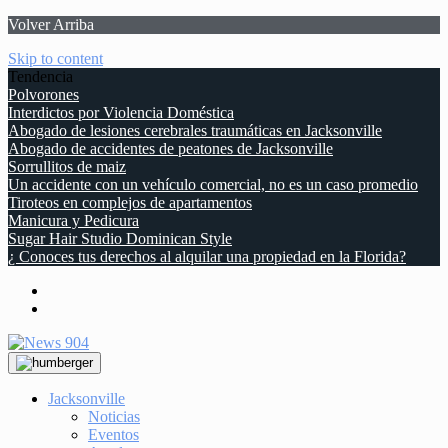
Volver Arriba
Skip to content
Tendencia
Polvorones
Interdictos por Violencia Doméstica
Abogado de lesiones cerebrales traumáticas en Jacksonville
Abogado de accidentes de peatones de Jacksonville
Sorrullitos de maiz
Un accidente con un vehículo comercial, no es un caso promedio
Tiroteos en complejos de apartamentos
Manicura y Pedicura
Sugar Hair Studio Dominican Style
¿ Conoces tus derechos al alquilar una propiedad en la Florida?
Jacksonville
Noticias
Eventos