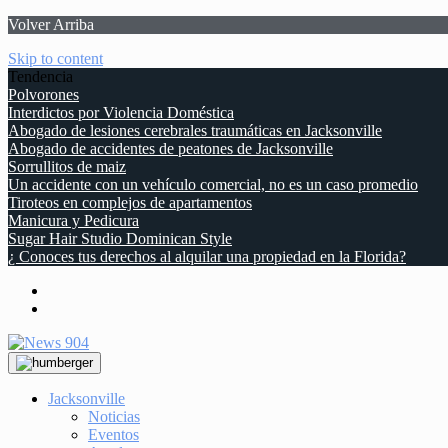
Volver Arriba
Skip to content
Tendencia
Polvorones
Interdictos por Violencia Doméstica
Abogado de lesiones cerebrales traumáticas en Jacksonville
Abogado de accidentes de peatones de Jacksonville
Sorrullitos de maiz
Un accidente con un vehículo comercial, no es un caso promedio
Tiroteos en complejos de apartamentos
Manicura y Pedicura
Sugar Hair Studio Dominican Style
¿ Conoces tus derechos al alquilar una propiedad en la Florida?
Jacksonville
Noticias
Eventos