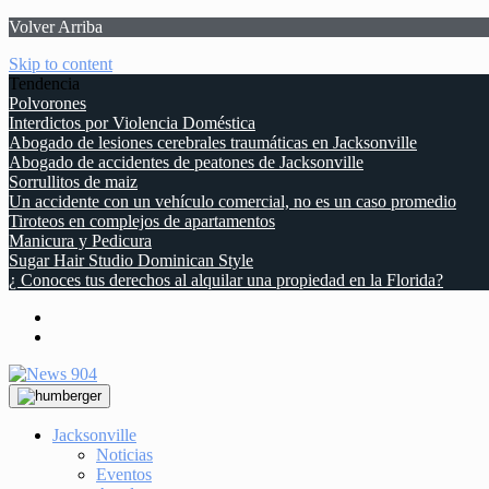
Volver Arriba
Skip to content
Tendencia
Polvorones
Interdictos por Violencia Doméstica
Abogado de lesiones cerebrales traumáticas en Jacksonville
Abogado de accidentes de peatones de Jacksonville
Sorrullitos de maiz
Un accidente con un vehículo comercial, no es un caso promedio
Tiroteos en complejos de apartamentos
Manicura y Pedicura
Sugar Hair Studio Dominican Style
¿ Conoces tus derechos al alquilar una propiedad en la Florida?
Jacksonville
Noticias
Eventos