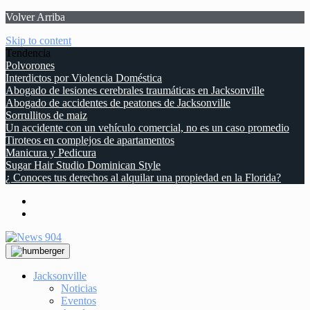
Volver Arriba
Skip to content
Tendencia
Polvorones
Interdictos por Violencia Doméstica
Abogado de lesiones cerebrales traumáticas en Jacksonville
Abogado de accidentes de peatones de Jacksonville
Sorrullitos de maiz
Un accidente con un vehículo comercial, no es un caso promedio
Tiroteos en complejos de apartamentos
Manicura y Pedicura
Sugar Hair Studio Dominican Style
¿ Conoces tus derechos al alquilar una propiedad en la Florida?
Jacksonville
Noticias
Eventos