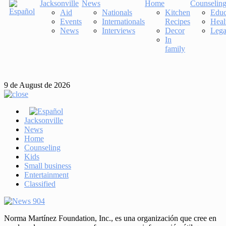
Jacksonville
News
Home
Counselin
Aid
Nationals
Kitchen
Educ
Events
Internationals
Recipes
Heal
News
Interviews
Decor
Lega
In
family
9 de August de 2026
Jacksonville
News
Home
Counseling
Kids
Small business
Entertainment
Classified
Norma Martínez Foundation, Inc., es una organización que cree en