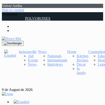
Volver Arriba
Skip to content
Tendencia
POLVORONES
Jacksonville
News
Home
Counselin
Aid
Nationals
Kitchen
Educ
Events
Internationals
Recipes
Heal
News
Interviews
Decor
Lega
In
family
9 de August de 2026